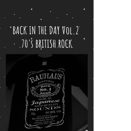
BACK IN THE DAY Vol.2
70's BRITISH ROCK